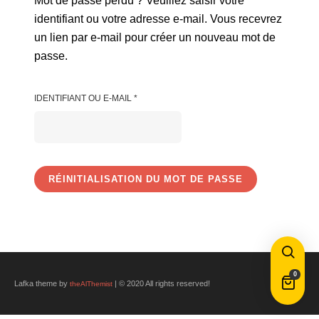
Mot de passe perdu ? Veuillez saisir votre
identifiant ou votre adresse e-mail. Vous recevrez
un lien par e-mail pour créer un nouveau mot de
passe.
OBLIGATOIRE
IDENTIFIANT OU E-MAIL
*
RÉINITIALISATION DU MOT DE PASSE
0
Lafka theme by
| © 2020 All rights reserved!
theAlThemist