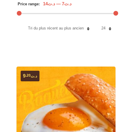
د.ت14
—
د.ت7
Price range:
Tri du plus récent au plus ancien
24
.20
9
د.ت