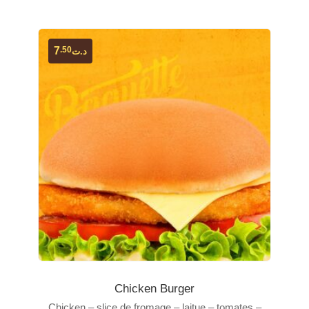
.50
7
د.ت
Chicken Burger
Chicken – slice de fromage – laitue – tomates –