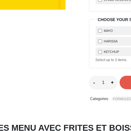
CHOOSE YOUR 
MAYO
HARISSA
KETCHUP
Select up to
3
items.
Categories:
FORMULES 
S MENU AVEC FRITES ET BOI