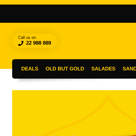
Call us on
22 988 889
DEALS
OLD BUT GOLD
SALADES
SAN