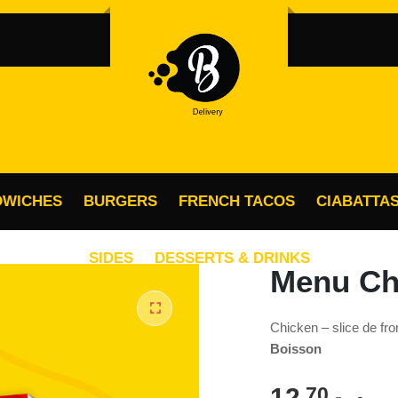
OBLIGATOIRE
MOT DE PASSE
*
MO
Vo
SE SOUVENIR DE MOI
ac
SE CONNECTER
vo
po
DWICHES
BURGERS
FRENCH TACOS
CIABATTA
Mot de passe perdu ?
SIDES
DESSERTS & DRINKS
Menu Ch
Chicken – slice de fr
🔍
Boisson
12
.70