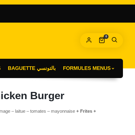
OBLIGATOIRE
T DE PASSE
*
0
s données personnelles seront utilisées pour vous
compagner au cours de votre visite du site web, gérer l’accès à
tre compte, et pour d’autres raisons décrites dans notre
litique de confidentialité
.
S
BAGUETTE بالتونسي
FORMULES MENUS
S’INSCRIRE
icken Burger
omage – laitue – tomates – mayonnaise
+ Frites +