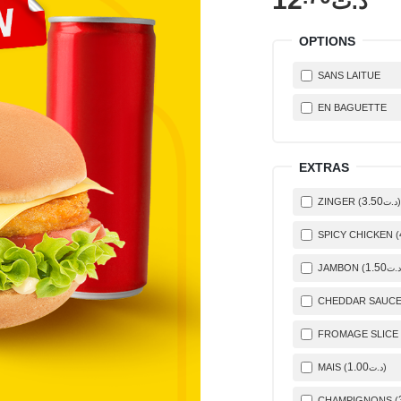
د.ت
OPTIONS
SANS LAITUE
EN BAGUETTE
EXTRAS
3
.50
ZINGER (
)
د.ت
SPICY CHICKEN (
1
.50
JAMBON (
د.ت
CHEDDAR SAUCE
FROMAGE SLICE 
1
.00
MAIS (
)
د.ت
CHAMPIGNONS (