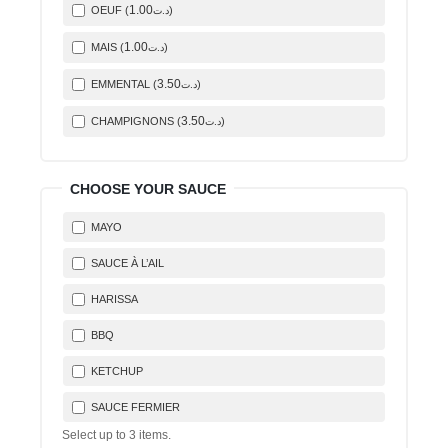
1
.00
OEUF (
)
د.ت
1
.00
MAIS (
)
د.ت
3
.50
EMMENTAL (
)
د.ت
3
.50
CHAMPIGNONS (
)
د.ت
CHOOSE YOUR SAUCE
MAYO
SAUCE À L’AIL
HARISSA
BBQ
KETCHUP
SAUCE FERMIER
Select up to
3
items.