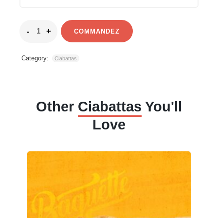
COMMANDEZ
Category:
Ciabattas
Other
Ciabattas
You'll
Love