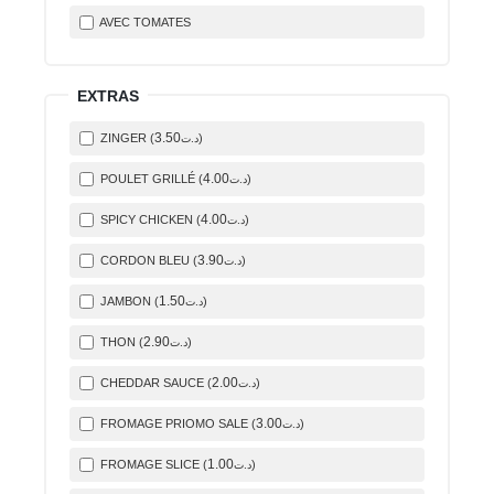
AVEC TOMATES
EXTRAS
3
.50
ZINGER (
)
د.ت
4
.00
POULET GRILLÉ (
)
د.ت
4
.00
SPICY CHICKEN (
)
د.ت
3
.90
CORDON BLEU (
)
د.ت
1
.50
JAMBON (
)
د.ت
2
.90
THON (
)
د.ت
2
.00
CHEDDAR SAUCE (
)
د.ت
3
.00
FROMAGE PRIOMO SALE (
)
د.ت
1
.00
FROMAGE SLICE (
)
د.ت