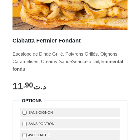
Ciabatta Fermier Fondant
Escalope de Dinde Grillé, Poivrons Grillés, Oignons
Caramélisés, Creamy SauceSsauce à l’ail,
Emmental
fondu
11
.90
د.ت
OPTIONS
SANS OIGNON
SANS POIVRON
AVEC LAITUE