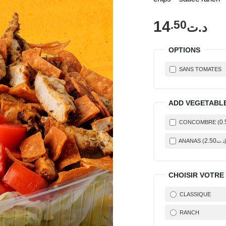
14
.50
د.ت
OPTIONS
SANS TOMATES
ADD VEGETABL
0
.
CONCOMBRE (
2
.50
ANANAS (
د.ت
CHOISIR VOTRE
CLASSIQUE
RANCH