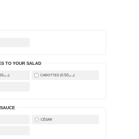
ES TO YOUR SALAD
50
0
.50
)
CAROTTES (
)
د.ت
د.ت
)
 SAUCE
CÉSAR