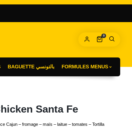
OBLIGATOIRE
T DE PASSE
*
0
s données personnelles seront utilisées pour vous
compagner au cours de votre visite du site web, gérer l’accès à
tre compte, et pour d’autres raisons décrites dans notre
litique de confidentialité
.
S
BAGUETTE بالتونسي
FORMULES MENUS
S’INSCRIRE
hicken Santa Fe
ce Cajun – fromage – maïs – laitue – tomates – Tortilla