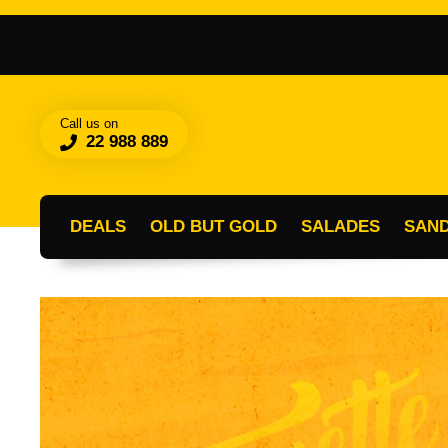
Call us on
22 988 889
DEALS
OLD BUT GOLD
SALADES
SAN