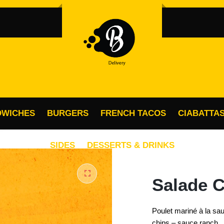
OBLIGATOIRE
MOT DE PASSE
*
MO
Vo
SE SOUVENIR DE MOI
ac
SE CONNECTER
vo
po
DWICHES
BURGERS
FRENCH TACOS
CIABATTA
Mot de passe perdu ?
SIDES
DESSERTS & DRINKS
Salade C
🔍
Poulet mariné à la sau
chips – sauce ranch