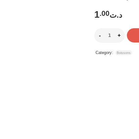
1
.00
د.ت
Category:
Boissons