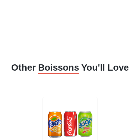
Other
Boissons
You'll Love