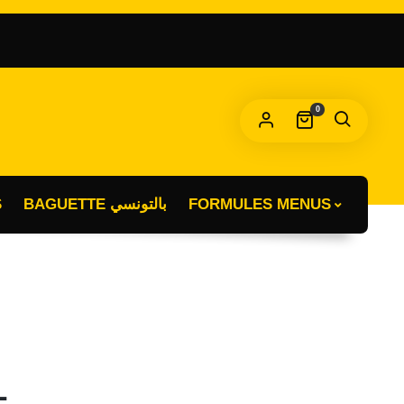
OBLIGATOIRE
T DE PASSE
*
0
s données personnelles seront utilisées pour vous
compagner au cours de votre visite du site web, gérer l’accès à
tre compte, et pour d’autres raisons décrites dans notre
litique de confidentialité
.
S
BAGUETTE بالتونسي
FORMULES MENUS
S’INSCRIRE
L