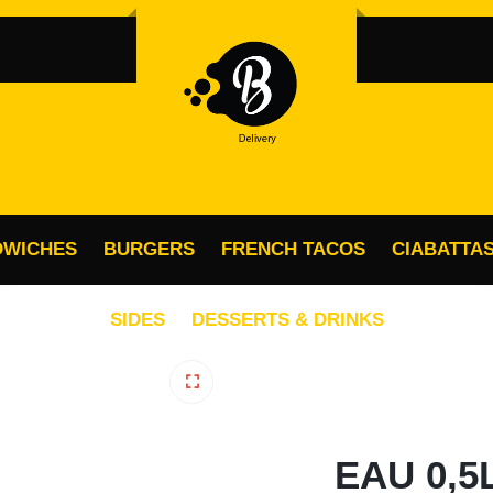
OBLIGATOIRE
MOT DE PASSE
*
MO
Vo
SE SOUVENIR DE MOI
ac
SE CONNECTER
vo
po
DWICHES
BURGERS
FRENCH TACOS
CIABATTA
Mot de passe perdu ?
SIDES
DESSERTS & DRINKS
🔍
EAU 0,5