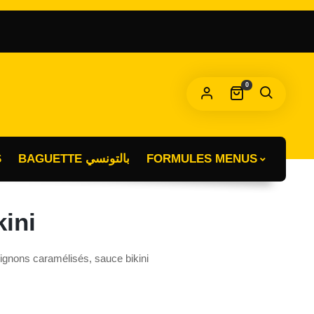
OBLIGATOIRE
T DE PASSE
*
0
s données personnelles seront utilisées pour vous
compagner au cours de votre visite du site web, gérer l’accès à
tre compte, et pour d’autres raisons décrites dans notre
litique de confidentialité
.
S
BAGUETTE بالتونسي
FORMULES MENUS
S’INSCRIRE
ini
gnons caramélisés, sauce bikini