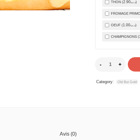
2
.90
THON (
)
د.ت
FROMAGE PRIMO 
1
.00
OEUF (
)
د.ت
CHAMPIGNONS (
Category:
Old But Gold
Avis (0)