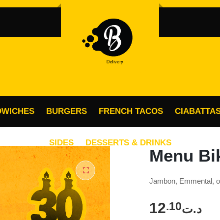
OBLIGATOIRE
MOT DE PASSE
*
MO
Vo
SE SOUVENIR DE MOI
ac
SE CONNECTER
vo
po
DWICHES
BURGERS
FRENCH TACOS
CIABATTA
Mot de passe perdu ?
SIDES
DESSERTS & DRINKS
Menu Bik
Jambon, Emmental, oi
🔍
12
.10
د.ت