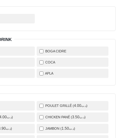
DRINK
BOGA CIDRE
COCA
APLA
4
.00
POULET GRILLÉ (
)
د.ت
4
.00
3
.50
)
CHICKEN PANÉ (
)
د.ت
د.ت
3
.90
1
.50
)
JAMBON (
)
د.ت
د.ت