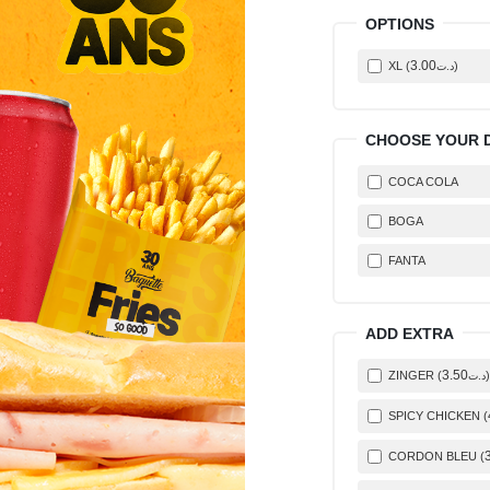
OPTIONS
3
.00
XL (
)
د.ت
CHOOSE YOUR 
COCA COLA
BOGA
FANTA
ADD EXTRA
3
.50
ZINGER (
)
د.ت
SPICY CHICKEN (
CORDON BLEU (