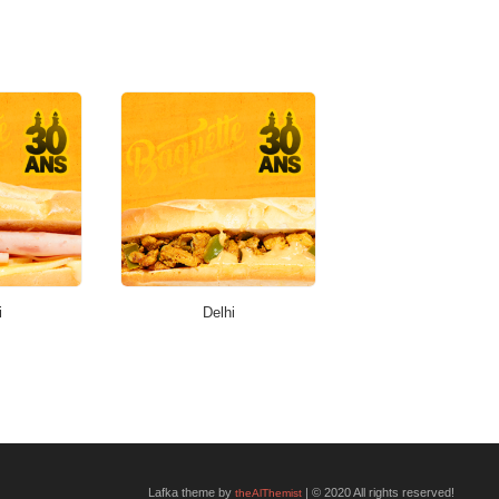
i
Delhi
Lafka theme by
| © 2020 All rights reserved!
theAlThemist