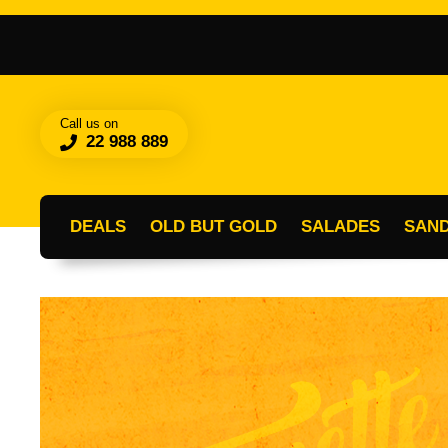
Call us on
22 988 889
DEALS
OLD BUT GOLD
SALADES
SAN