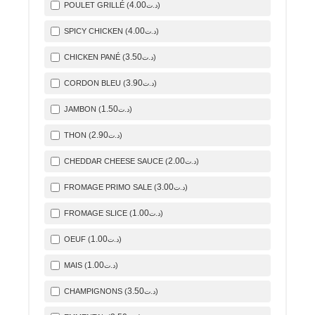
4
.00
POULET GRILLÉ (
)
د.ت
4
.00
SPICY CHICKEN (
)
د.ت
3
.50
CHICKEN PANÉ (
)
د.ت
3
.90
CORDON BLEU (
)
د.ت
1
.50
JAMBON (
)
د.ت
2
.90
THON (
)
د.ت
2
.00
CHEDDAR CHEESE SAUCE (
)
د.ت
3
.00
FROMAGE PRIMO SALE (
)
د.ت
1
.00
FROMAGE SLICE (
)
د.ت
1
.00
OEUF (
)
د.ت
1
.00
MAIS (
)
د.ت
3
.50
CHAMPIGNONS (
)
د.ت