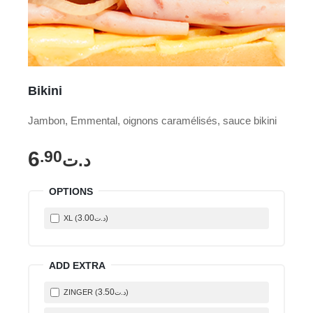
Bikini
Jambon, Emmental, oignons caramélisés, sauce bikini
6
.90
د.ت
OPTIONS
3
.00
XL (
)
د.ت
ADD EXTRA
3
.50
ZINGER (
)
د.ت