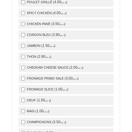
4
.00
POULET GRILLÉ (
)
د.ت
4
.00
SPICY CHICKEN (
)
د.ت
3
.50
CHICKEN PANÉ (
)
د.ت
3
.90
CORDON BLEU (
)
د.ت
1
.50
JAMBON (
)
د.ت
2
.90
THON (
)
د.ت
2
.00
CHEDDAR CHEESE SAUCE (
)
د.ت
3
.00
FROMAGE PRIMO SALE (
)
د.ت
1
.00
FROMAGE SLICE (
)
د.ت
1
.00
OEUF (
)
د.ت
1
.00
MAIS (
)
د.ت
3
.50
CHAMPIGNONS (
)
د.ت