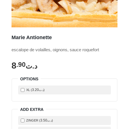
Marie Antionette
escalope de volailles, oignons, sauce roquefort
8
.90
د.ت
OPTIONS
3
.20
XL (
)
د.ت
ADD EXTRA
3
.50
ZINGER (
)
د.ت