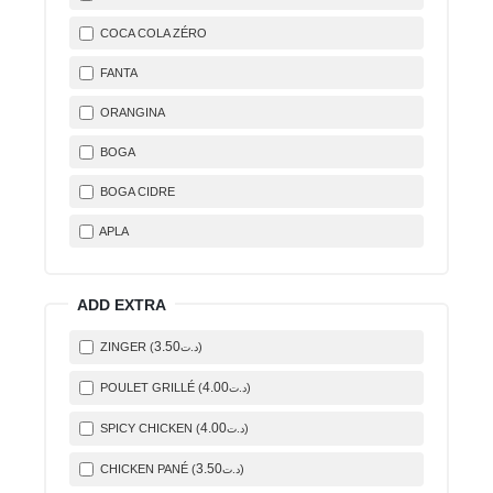
COCA COLA ZÉRO
FANTA
ORANGINA
BOGA
BOGA CIDRE
APLA
ADD EXTRA
3
.50
ZINGER (
)
د.ت
4
.00
POULET GRILLÉ (
)
د.ت
4
.00
SPICY CHICKEN (
)
د.ت
3
.50
CHICKEN PANÉ (
)
د.ت