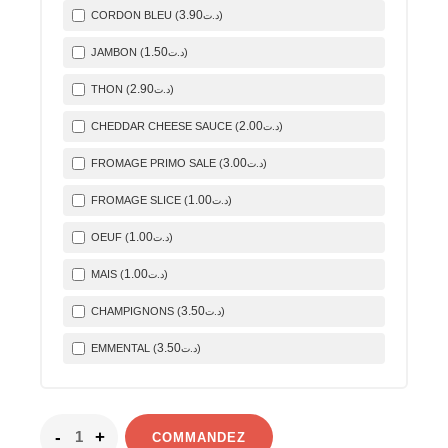
3
.90
CORDON BLEU (
)
د.ت
1
.50
JAMBON (
)
د.ت
2
.90
THON (
)
د.ت
2
.00
CHEDDAR CHEESE SAUCE (
)
د.ت
3
.00
FROMAGE PRIMO SALE (
)
د.ت
1
.00
FROMAGE SLICE (
)
د.ت
1
.00
OEUF (
)
د.ت
1
.00
MAIS (
)
د.ت
3
.50
CHAMPIGNONS (
)
د.ت
3
.50
EMMENTAL (
)
د.ت
COMMANDEZ