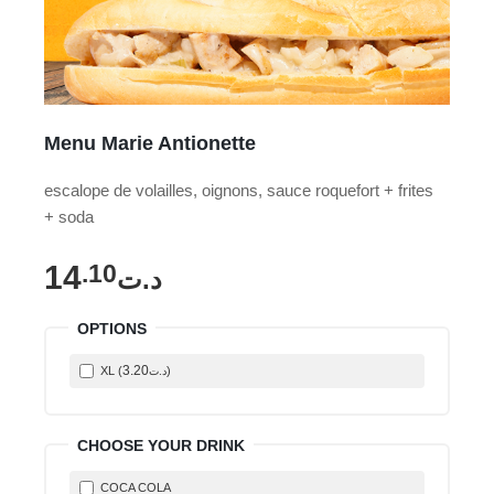
Menu Marie Antionette
escalope de volailles, oignons, sauce roquefort + frites
+ soda
14
.10
د.ت
OPTIONS
3
.20
XL (
)
د.ت
CHOOSE YOUR DRINK
COCA COLA